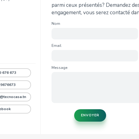
parmi ceux présentés? Demandez des 
engagement, vous serez contacté dans 
Nom
Email
i
Message
 676 673
29676673
@tecnocasa.tn
ebook
ENVOYER