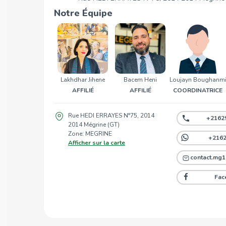
Notre Équipe
Lakhdhar Jihene
Bacem Heni
Loujayn Boughanm
AFFILIÉ
AFFILIÉ
COORDINATRICE
Rue HEDI ERRAYES N°75, 2014
+21629
2014 Mégrine (GT)
Zone: MEGRINE
+216
Afficher sur la carte
contact.mg1
Fac