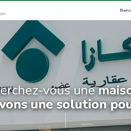
Biens
(GT)
erchez-vous une
mais
vons une solution pou