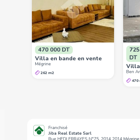
470 000 DT
725
DT
Villa en bande en vente
Mégrine
Vill
Ben A
262 m2
470
Franchisé
Jiba Real Estate Sarl
Rue HEDI ERRAYES N°75, 2014 2014 Mégrine