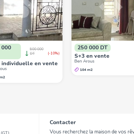
 000
250 000 DT
800 000
(-10%)
DT
S+3 en vente
Ben Arous
a individuelle en vente
rous
104 m2
 m2
Contacter
Vous recherchez la maison de vos rêv
 (GT)